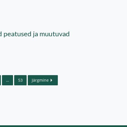
d peatused ja muutuvad
…
53
Järgmine