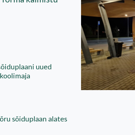
sõiduplaani uued
 koolimaja
Võru sõiduplaan alates