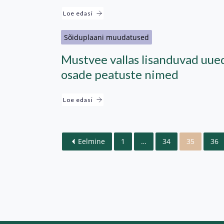
Loe edasi
Sõiduplaani muudatused
Mustvee vallas lisanduvad uue
osade peatuste nimed
Loe edasi
Eelmine
1
…
34
35
36