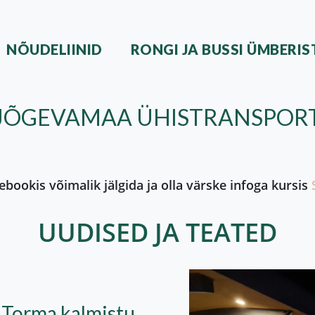
NÕUDELIINID
RONGI JA BUSSI ÜMBERI
JÕGEVAMAA ÜHISTRANSPOR
ebookis võimalik jälgida ja olla värske infoga kursis
UUDISED JA TEATED
 Torma kalmistu