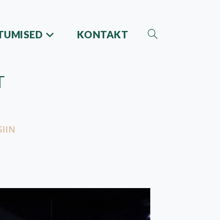
STUMISED
KONTAKT
Toggle
website
search
T
SIIN