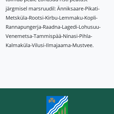
järgmisel marsruudil: Änniksaare-Pikati-
Metsküla-Rootsi-Kirbu-Lemmaku-Kopli-
Rannapungerja-Raadna-Lagedi-Lohusuu-
Venemetsa-Tammispää-Ninasi-Pihla-
Kalmaküla-Vilusi-Ilmajaama-Mustvee.