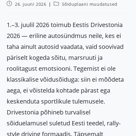
Post
Post
26. juuni 2026
Sõiduplaani muudatused
published:
category:
1.–3. juulil 2026 toimub Eestis Drivestonia
2026 — eriline autosündmus neile, kes ei
taha ainult autosid vaadata, vaid soovivad
päriselt kogeda sõitu, marsruuti ja
roolitagust emotsiooni. Tegemist ei ole
klassikalise võidusõiduga: siin ei mõõdeta
aega, ei võistelda kohtade pärast ega
keskenduta sportlikule tulemusele.
Drivestonia põhineb turvalisel
sõiduelamusel suletud Eesti teedel, rally-
style driving formaadis. Täpsemalt