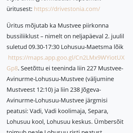
üritusest:
https://drivestonia.com/
Üritus mõjutab ka Mustvee piirkonna
bussiliiklust – nimelt on neljapäeval 2. juulil
suletud 09.30-17:30 Lohusuu-Maetsma lõik
https://maps.app.goo.gl/Cn2LMx9WYiotUX
Gp8
. Seetõttu ei teeninda liin 227 Mustvee-
Avinurme-Lohusuu-Mustvee (väljumine
Mustveest 12:10) ja liin 238 Jõgeva-
Avinurme-Lohusuu-Mustvee järgmisi
peatusi: Vadi, Vadi koolimaja, Separa,
Lohusuu kool, Lohusuu keskus. Ümbersõit
toimub peale Lohusuu risti peatust