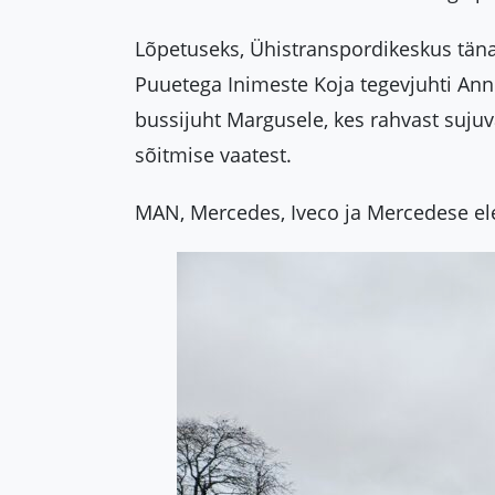
Lõpetuseks, Ühistranspordikeskus täna
Puuetega Inimeste Koja tegevjuhti Anne
bussijuht Margusele, kes rahvast sujuval
sõitmise vaatest.
MAN, Mercedes, Iveco ja Mercedese ele