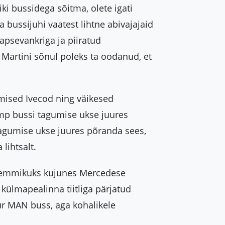
ki bussidega sõitma, olete igati
a bussijuhi vaatest lihtne abivajajaid
lapsevankriga ja piiratud
 Martini sõnul poleks ta oodanud, et
mised Ivecod ning väikesed
mp bussi tagumise ukse juures
tagumise ukse juures põranda sees,
 lihtsalt.
te lemmikuks kujunes Mercedese
i külmapealinna tiitliga pärjatud
ur MAN buss, aga kohalikele