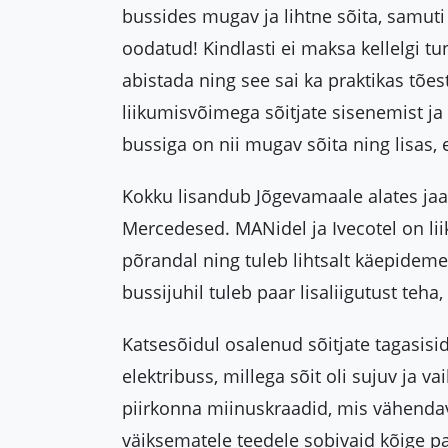
bussides mugav ja lihtne sõita, samuti
oodatud! Kindlasti ei maksa kellelgi tun
abistada ning see sai ka praktikas tõest
liikumisvõimega sõitjate sisenemist ja
bussiga on nii mugav sõita ning lisas,
Kokku lisandub Jõgevamaale alates ja
Mercedesed. MANidel ja Ivecotel on li
põrandal ning tuleb lihtsalt käepidem
bussijuhil tuleb paar lisaliigutust teha,
Katsesõidul osalenud sõitjate tagasisi
elektribuss, millega sõit oli sujuv ja v
piirkonna miinuskraadid, mis vähendav
väiksematele teedele sobivaid kõige p