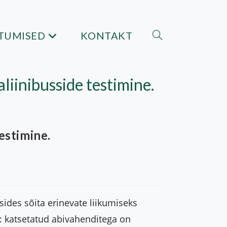
STUMISED
KONTAKT
Toggle
website
search
inibusside testimine.
estimine.
ides sõita erinevate liikumiseks
: katsetatud abivahenditega on