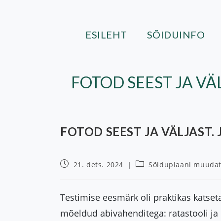
Skip
to
content
ESILEHT
SÕIDUINFO
FOTOD SEEST JA VÄLJA
FOTOD SEEST JA VÄLJAST. Jõ
Post
Post
21. dets. 2024
Sõiduplaani muuda
published:
category:
Testimise eesmärk oli praktikas katse
mõeldud abivahenditega: ratastooli ja