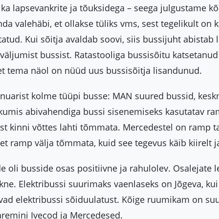
 ka lapsevankrite ja tõuksidega – seega julgustame kõi
da valehäbi, et ollakse tüliks vms, sest tegelikult on k
atud. Kui sõitja avaldab soovi, siis bussijuht abistab 
 väljumist bussist. Ratastooliga bussisõitu katsetanud
 et tema näol on nüüd uus bussisõitja lisandunud.
anuarist kolme tüüpi busse: MAN suured bussid, kesk
ikumis abivahendiga bussi sisenemiseks kasutatav ra
est kinni võttes lahti tõmmata. Mercedestel on ramp 
 et ramp välja tõmmata, kuid see tegevus käib kiirelt ja
de oli busside osas positiivne ja rahulolev. Osaleja
aikne. Elektribussi suurimaks vaenlaseks on Jõgeva, ku
ad elektribussi sõiduulatust. Kõige ruumikam on su
aremini Ivecod ja Mercedesed.