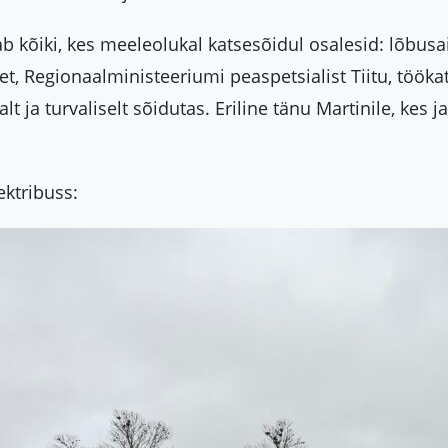
b kõiki, kes meeleolukal katsesõidul osalesid: lõbus
t, Regionaalministeeriumi peaspetsialist Tiitu, tööka
t ja turvaliselt sõidutas. Eriline tänu Martinile, kes j
ktribuss: