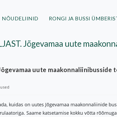
NÕUDELIINID
RONGI JA BUSSI ÜMBERI
ST. Jõgevamaa uute maakonnali
gevamaa uute maakonnaliinibusside t
tused
tada, kuidas on uutes Jõgevamaa maakonnaliinide buss
 rulaatoriga. Saame katsetamise kokku võtta rõõmuga