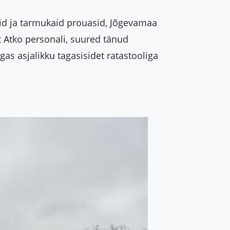
aid ja tarmukaid prouasid, Jõgevamaa
t Atko personali, suured tänud
agas asjalikku tagasisidet ratastooliga